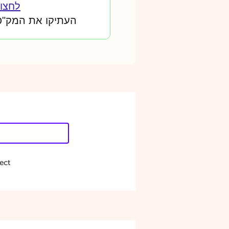
לחצו 
העתיקו את המק"ט לדו
ect