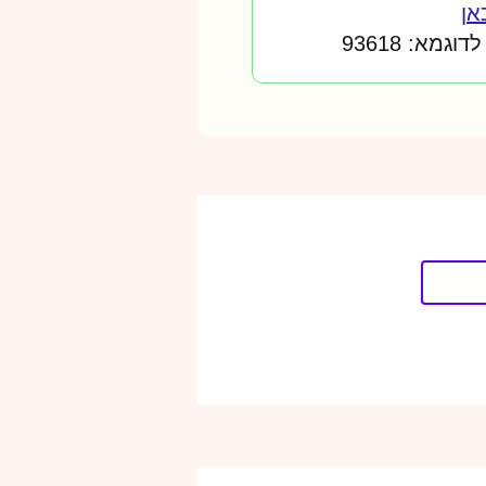
אן
מא: 93618