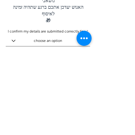
משאבי
ה
אנוש יעדכן אתכם ברגע שתהיה זמינה
לאיסוף
🎁
I confirm my details are submitted correctly for:
Submit Gift