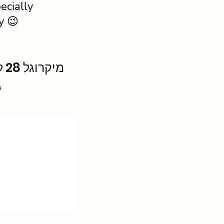
ecially
y 😉
מי
ג