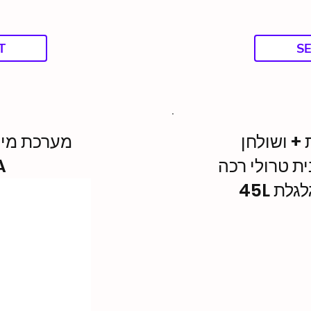
T
S
ות + ושולחן
מערכת מיק
A
ית טרולי רכה
45L ת