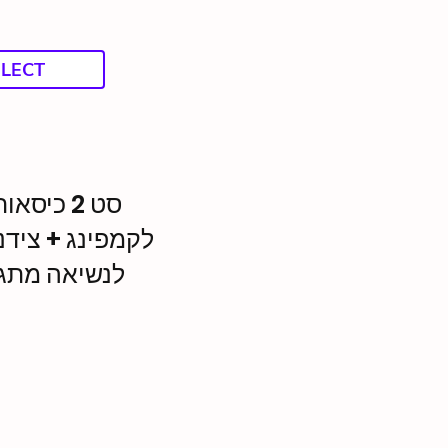
ELECT
סט 2 כיסא
לקמפינג + צידנ
לנשיאה מתגלגל