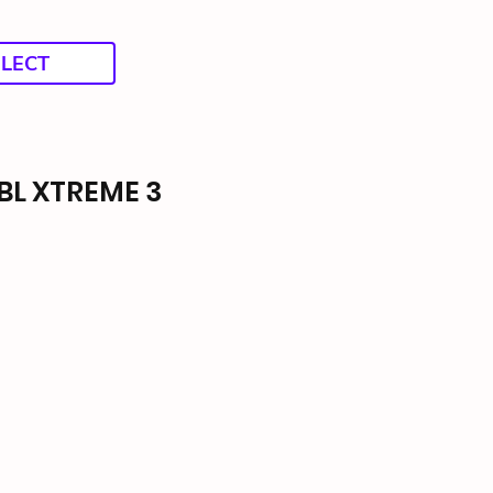
ELECT
רמקול ני JBL XTREME 3