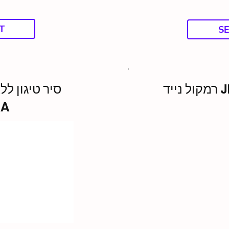
T
S
יד
JA