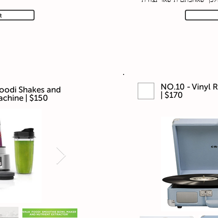
t
NO.10 - Vinyl 
Foodi Shakes and
| $170
achine | $150