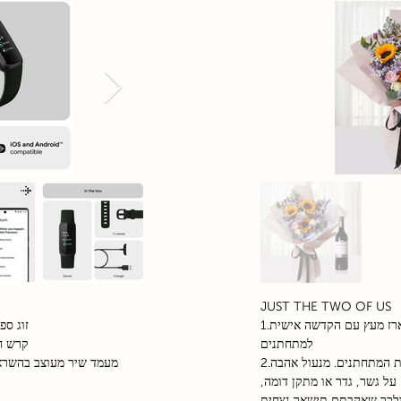
JUST THE TWO OF US
1.לחיים! יין מעולה כשר במארז מעץ עם הקדשה אישית
זוג ספ
למתחתנים
קרש ח
2.מנעול אהבה גשר - מעוצב עם שמות המתחתנים. מנעול אהבה
 על גשר, גדר או מתקן דומה