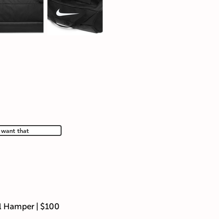
 want that
l Hamper | $100