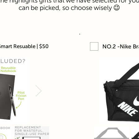
he highlights gifts that we have selected for you!
can be picked, so choose wisely 😉
NO.2 -Nike Bra
mart Resuable | $50