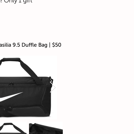
 Only 1 gift
silia 9.5 Duffle Bag | $50