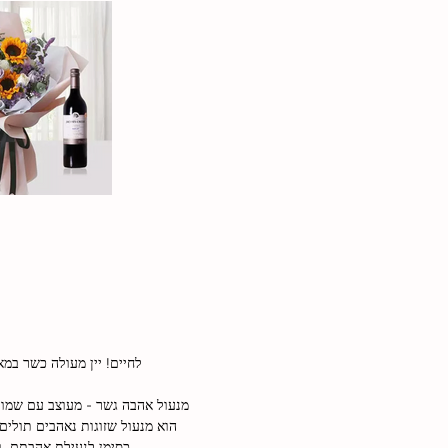
הוא מנעול שזוגות נאהבים תולים,
כסימן לנעילת אהבתם, ולכך שאהבתם תישאר נצחית.