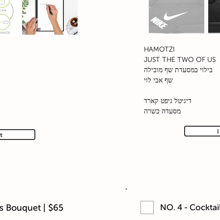
HAMOTZI
JUST THE TWO OF US
בילוי במסעדת שף מובילה
שף אבי לוי
דיגיטל גיפט קארד
מסעדה כשרה
I
t
s Bouquet | $65
NO. 4 - Cocktai