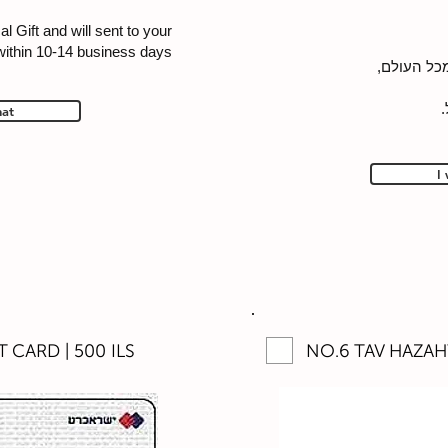
al Gift and will sent to your
within 10-14 business days
מכל העולם,
.
hat
I
 CARD | 500 ILS
NO.6 TAV HAZAHV