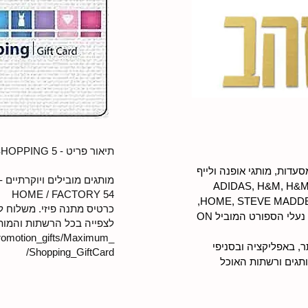
תיאור פריט - 5 MAXIMUM SHOPPING
כרטיס מתנה למימוש בשופרסל, מסעדות, מותגי אופנה ולייף 
טייל, רשת BE מותגים מובילים ADIDAS, H&M, H&M 
HOME / FACTORY 54
HOME, STEVE MADDEN, CASTRO, CASTRO HOME, 
כרטיס מתנה פיזי. משלוח 
לצפייה בכל הרשתות והמות
/promotion_gifts/Maximum_
כרטיס מתנה דיגיטלי למימוש באתר, באפליקציה ובסניפי 
Shopping_GiftCard/
הרשת . לצפייה בכל הרשתות והמותגים ורשתות האוכל 