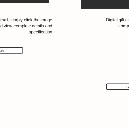
 email, simply click the image
Digital gift 
and view complete details and
comple
specification
hat
I 