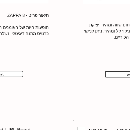
תיאור פריט - 8 ZAPPA
חום שווה ומהיר, יציקת
הופעות חיות של האומנים ה
קוי קל ומהיר, ניתן לניקוי
כרטיס מתנה דיגיטלי. נשלח 
הכיריים.
hat
I w
d | JBL Brand